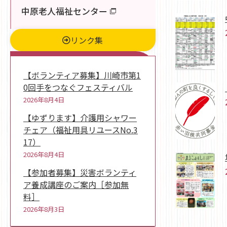
中原老人福祉センター
リンク集
新着情報
【ボランティア募集】川崎市第1
0回手をつなぐフェスティバル
2026年8月4日
【ゆずります】介護用シャワー
チェア（福祉用具リユースNo.3
17）
2026年8月4日
【参加者募集】災害ボランティ
ア養成講座のご案内［参加無
料］
2026年8月3日