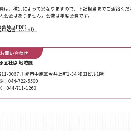
費は、種別によって異なりますので、下記担当までご連絡くだ
入会金はありません。会費は年度会費です。
員要項（PDF）
会申込書（Word）
お問い合わせ
原区社協 地域課
211-0067 川崎市中原区今井上町1-34 和田ビル1階
：044-722-5500
X：044-711-1260