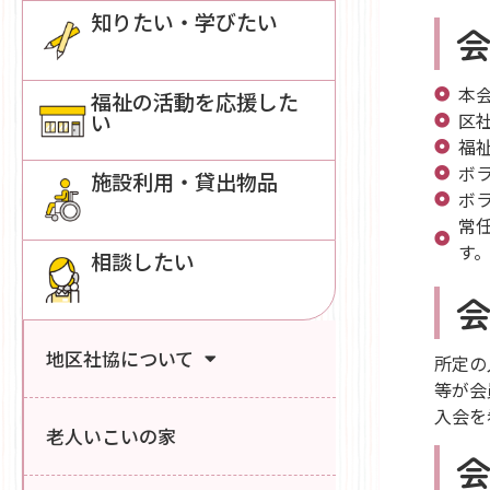
知りたい・学びたい
本
福祉の活動を応援した
い
区
福
ボ
施設利用・貸出物品
ボ
常
す
相談したい
地区社協について
所定の
等が会
入会を
老人いこいの家