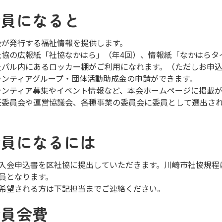
会員になると
会が発行する福祉情報を提供します。
社協の広報紙「社協なかはら」（年4回）、情報紙「なかはらタ
祉パル内にあるロッカー棚がご利用になれます。（ただしお申
ランティアグループ・団体活動助成金の申請ができます。
ランティア募集やイベント情報など、本会ホームページに掲載
任委員会や運営協議会、各種事業の委員会に委員として選出さ
。
会員になるには
入会申込書を区社協に提出していただきます。川崎市社協規程
員となります。
希望される方は下記担当までご連絡ください。
会員会費