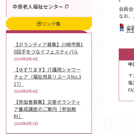
中原老人福祉センター
会員会
なお、
リンク集
会
入
新着情報
【ボランティア募集】川崎市第1
0回手をつなぐフェスティバル
2026年8月4日
中
【ゆずります】介護用シャワー
〒
チェア（福祉用具リユースNo.3
電話
17）
FA
2026年8月4日
【参加者募集】災害ボランティ
ア養成講座のご案内［参加無
料］
2026年8月3日