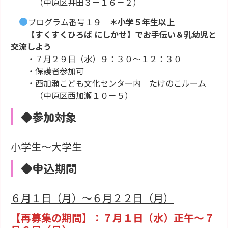
（中原区井田３－１６－２）
プログラム番号１９
＊小学５年生以上
【すくすくひろば にしかせ】でお手伝い＆乳幼児と
交流しよう
・７月２９日（水）９：３０～１２：３０
・保護者参加可
・西加瀬こども文化センター内 たけのこルーム
（中原区西加瀬１０－５）
◆参加対象
小学生～大学生
◆申込期間
６月１日（月）～６月２２日（月）
【再募集の期間】：７月１日（水）正午～７