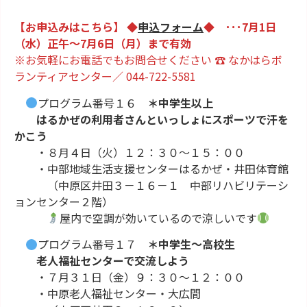
【お申込みはこちら】 ◆
申込フォーム
◆ ･･･7月1日
（水）正午～7月6日（月）まで有効
※お気軽にお電話でもお問合せください ☎ なかはらボ
ランティアセンター／ 044-722-5581
プログラム番号１６
＊中学生以上
はるかぜの利用者さんといっしょにスポーツで汗を
かこう
・８月４日（火）１２：３０～１５：００
・中部地域生活支援センターはるかぜ・井田体育館
（中原区井田３－１６－１ 中部リハビリテーシ
ョンセンター２階）
屋内で空調が効いているので涼しいです
プログラム番号１７
＊中学生～高校生
老人福祉センターで交流しよう
・７月３１日（金）９：３０～１２：００
・中原老人福祉センター・大広間